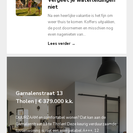
Vergeet je waterleidingen
niet
Na een heerlijke vakantie is het fijn om
weer thuis te komen. Koffers uitpakken,
de post doornemen en misschien nog
even nagenieten van...
Lees verder →
Garnalenstraat 13
Tholen | € 379.000 k.k.
DUURZAAM en comfortabel wonen? Dat kan aan de
Garnalenstraat 13 te Tholen! Deze keurig verduurzaamde
tussenwoning is met een energielabel A+++, 12