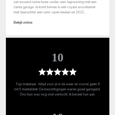
verrassend ruime twee-onder-een-kapwoning met een 
riante garage. Je komt binnen in een royale woonkamer 
met daarachter een semi-open keuken uit 2023,...
Bekijk online
10
Top makelaar. Altijd voor je in de weer en vooral geen 9
tot 5 mentaliteit. De bezichtigingen waren goed geregeld.
Ons huis was nog snel verkocht. Ik beveel hun aan.
Jolanda arnouts